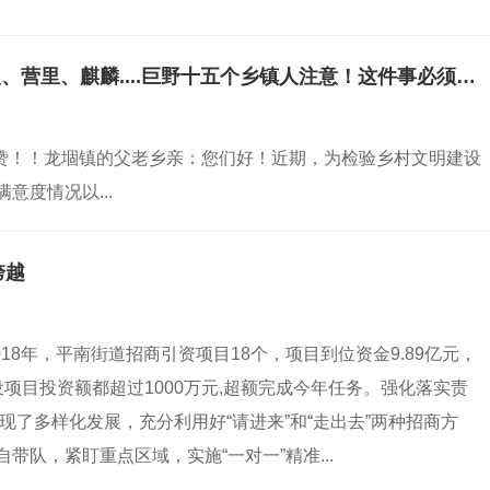
重要通知！龙堌、章缝、万丰、柳林、大义、营里、麒麟....巨野十五个乡镇人注意！这件事必须知道！
点赞！！龙堌镇的父老乡亲：您们好！近期，为检验乡村文明建设
度情况以...
跨越
18年，平南街道招商引资项目18个，项目到位资金9.89亿元，
项目投资额都超过1000万元,超额完成今年任务。强化落实责
现了多样化发展，充分利用好“请进来”和“走出去”两种招商方
队，紧盯重点区域，实施“一对一”精准...