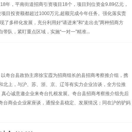
18年，平南街道招商引资项目18个，项目到位资金9.89亿元，
项目投资额都超过1000万元,超额完成今年任务。强化落实责
现了多样化发展，充分利用好“请进来”和“走出去”两种招商方
队，紧盯重点区域，实施“一对一”精准...
2日，以奇台县政协主席徐宝霞为招商组长的县招商考察推介组，携
和北上，与沪、苏、浙、京、辽等有实力企业洽谈，全方位推
地，真心诚意邀企业来奇台扎根发展。奇台县招商考察推介组先后
奇台商会企业家座谈，通报全县稳定、发展情况；同在沪的驴妈