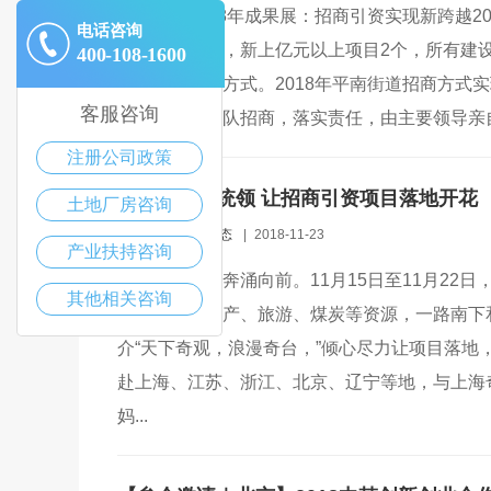
平南街道2018年成果展：招商引资实现新跨越20
电话咨询
同期增长30%，新上亿元以上项目2个，所有建设
400-108-1600
任，创新工作方式。2018年平南街道招商方式实
客服咨询
式，突出小分队招商，落实责任，由主要领导亲自带
注册公司政策
以总目标为统领 让招商引资项目落地开花
土地厂房咨询
admin
|
招商动态
|
2018-11-23
产业扶持咨询
新时代的大潮奔涌向前。11月15日至11月2
其他相关咨询
全县丰富的矿产、旅游、煤炭等资源，一路南下
介“天下奇观，浪漫奇台，”倾心尽力让项目落
赴上海、江苏、浙江、北京、辽宁等地，与上海
妈...